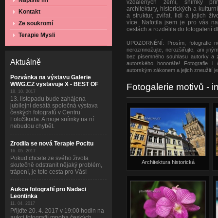
Napište mi
vzdálených zemí, snímky přír
architektury, historických a kultur
Kontakt
a struktur, zvířat, lidí a jejich 
více. Nafotila jsem je pro vás n
Ze soukromí
cestách a rozdělila do fotogalerií d
Terapie Mysli
UPOZORNĚNÍ: Prosím, fotografie nes
nerozmnožujte, nerozšiřujte, ani jin
bez písemného souhlasu autorky a 
Aktuálně
autorského honoráře! Fotografie i
autorským zákonem a jejich zneužití je 
Pozvánka na výstavu Galerie
WWG.CZ vystavuje X - BEST OF
Fotogalerie motivů - i
18. 10. 2017
13. listopadu bude zahájena
jubilejní desátá společná výstava
českých fotografů v Centru
FotoŠkoda. A moje snímky na ní
nebudou chybět.
Zrodila se nová Terapie Pocitu
16. 05. 2017
Pokud chcete ze svého života
Architektura historická
skutečně odstranit nějaký problém,
trápení, je toto cesta pro Vás!
Aukce fotografií pro Nadaci
Leontinka
11. 04. 2017
Přijďte 20. 4. 2017 v 19:00 hodin na
aukci fotografií mnoha českých