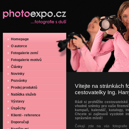
Homepage
O autorce
Fotogalerie zemí
Fotogalerie motivů
Články
Novinky
Pozvánky
Vítejte na stránkách f
Prodej produktů
cestovatelky Ing. Ha
Nabídka služeb
Výstavy
Rádi si prohlížíte cestovatelské
vhodné snímky pro vaše firemní 
Úspěchy
kampaň, kalendář, katalogy, in
Chcete si zajímavě vyzdobit in
Klienti - reference
správném místě!
Doporučuji
Čekají zde na vás fotografie