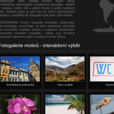
vzdálených zemí, snímky přírody, krajin, měst,
rchitektury, historických a kulturních památek, detailů
 struktur, zvířat, lidí a jejich života a ještě mnohem
íce. Nafotila jsem je pro vás na svých zahraničních
estách a rozdělila do fotogalerií dle zemi i dle motivů.
POZORNĚNÍ: Prosím, fotografie nestahujte, neupravujte,
erozmnožujte, nerozšiřujte, ani jiným způsobem neužívejte
ez písemného souhlasu autorky a zaplacení dohodnutého
utorského honoráře! Fotografie i články jsou chráněny
utorským zákonem a jejich zneužití je trestné. Děkuji.
Fotogalerie motivů - interaktivní výběr
Architektura historická
Hory a údolí
Humor