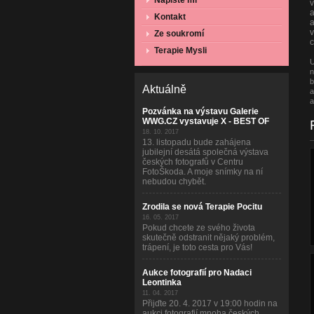
Napište mi
a
Kontakt
a
v
Ze soukromí
c
Terapie Mysli
U
n
b
Aktuálně
a
a
Pozvánka na výstavu Galerie
WWG.CZ vystavuje X - BEST OF
18. 10. 2017
13. listopadu bude zahájena
jubilejní desátá společná výstava
českých fotografů v Centru
FotoŠkoda. A moje snímky na ní
nebudou chybět.
Zrodila se nová Terapie Pocitu
16. 05. 2017
Pokud chcete ze svého života
skutečně odstranit nějaký problém,
trápení, je toto cesta pro Vás!
Aukce fotografií pro Nadaci
Leontinka
11. 04. 2017
Přijďte 20. 4. 2017 v 19:00 hodin na
aukci fotografií mnoha českých