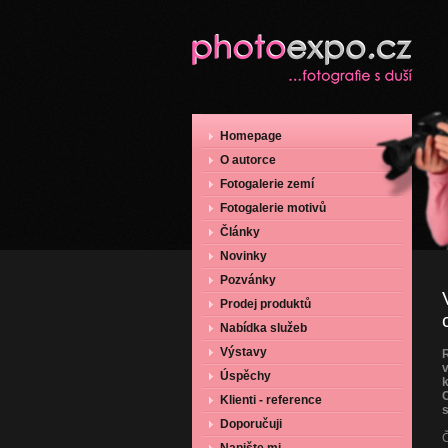
Homepage
O autorce
Fotogalerie zemí
Fotogalerie motivů
Články
Novinky
Pozvánky
Prodej produktů
Nabídka služeb
Výstavy
R
v
Úspěchy
Klienti - reference
Doporučuji