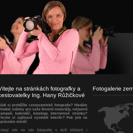
Vítejte na stránkách fotografky a
Fotogalerie zem
cestovatelky Ing. Hany Růžičkové
ádi si prohlížíte cestovatelské fotografie? Hledáte
hodné snímky pro vaše firemní materiály, reklamní
kampaň, kalendář, katalogy, internetové stránky?
Chcete si zajímavě vyzdobit interiér? Pak jste na
správném místě!
Čekají zde na vás fotografie s duší blízkých i