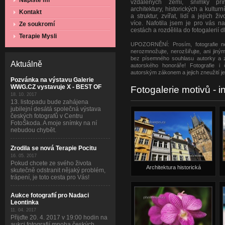
Napište mi
vzdálených zemí, snímky přír
architektury, historických a kultur
Kontakt
a struktur, zvířat, lidí a jejich 
více. Nafotila jsem je pro vás n
Ze soukromí
cestách a rozdělila do fotogalerií d
Terapie Mysli
UPOZORNĚNÍ: Prosím, fotografie nes
nerozmnožujte, nerozšiřujte, ani jin
bez písemného souhlasu autorky a 
Aktuálně
autorského honoráře! Fotografie i
autorským zákonem a jejich zneužití je 
Pozvánka na výstavu Galerie
WWG.CZ vystavuje X - BEST OF
Fotogalerie motivů - i
18. 10. 2017
13. listopadu bude zahájena
jubilejní desátá společná výstava
českých fotografů v Centru
FotoŠkoda. A moje snímky na ní
nebudou chybět.
Zrodila se nová Terapie Pocitu
16. 05. 2017
Pokud chcete ze svého života
Architektura historická
skutečně odstranit nějaký problém,
trápení, je toto cesta pro Vás!
Aukce fotografií pro Nadaci
Leontinka
11. 04. 2017
Přijďte 20. 4. 2017 v 19:00 hodin na
aukci fotografií mnoha českých