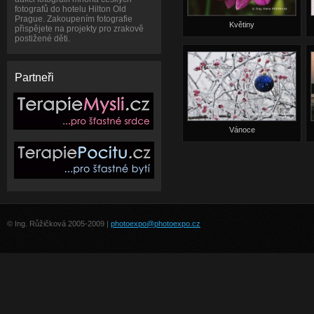
fotografů do hotelu Hilton Old
Prague. Zakoupením fotografie
Květiny
přispějete na projekty pro zrakově
postižené děti.
Partneři
Vánoce
© Ing. Růžičková 2005-2009 |
photoexpo@photoexpo.cz