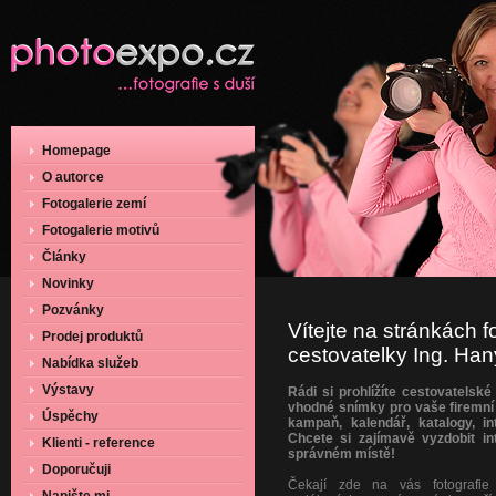
Homepage
O autorce
Fotogalerie zemí
Fotogalerie motivů
Články
Novinky
Pozvánky
Vítejte na stránkách f
Prodej produktů
cestovatelky Ing. Ha
Nabídka služeb
Výstavy
Rádi si prohlížíte cestovatelské
vhodné snímky pro vaše firemní 
Úspěchy
kampaň, kalendář, katalogy, in
Chcete si zajímavě vyzdobit in
Klienti - reference
správném místě!
Doporučuji
Čekají zde na vás fotografie