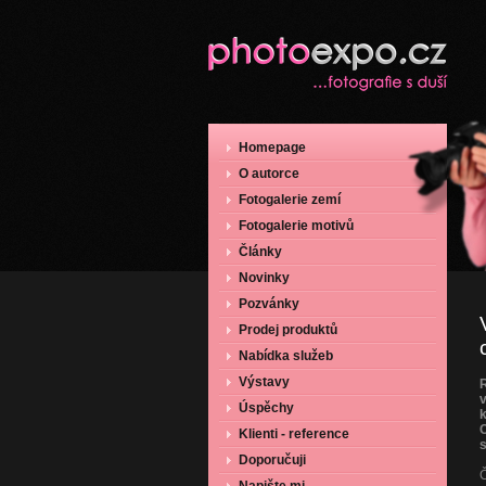
Homepage
O autorce
Fotogalerie zemí
Fotogalerie motivů
Články
Novinky
Pozvánky
Prodej produktů
Nabídka služeb
Výstavy
R
v
Úspěchy
Klienti - reference
Doporučuji