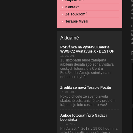
Napište mi
a
Kontakt
a
v
Ze soukromí
c
Terapie Mysli
U
n
b
Aktuálně
a
a
Pozvánka na výstavu Galerie
WWG.CZ vystavuje X - BEST OF
18. 10. 2017
13. listopadu bude zahájena
jubilejní desátá společná výstava
českých fotografů v Centru
FotoŠkoda. A moje snímky na ní
nebudou chybět.
Zrodila se nová Terapie Pocitu
16. 05. 2017
Pokud chcete ze svého života
skutečně odstranit nějaký problém,
trápení, je toto cesta pro Vás!
Aukce fotografií pro Nadaci
Leontinka
11. 04. 2017
Přijďte 20. 4. 2017 v 19:00 hodin na
aukci fotografií mnoha českých