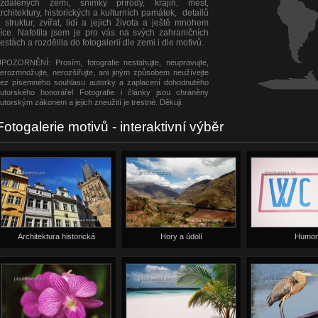
vzdálených zemí, snímky přírody, krajin, měst,
rchitektury, historických a kulturních památek, detailů
 struktur, zvířat, lidí a jejich života a ještě mnohem
íce. Nafotila jsem je pro vás na svých zahraničních
estách a rozdělila do fotogalerií dle zemi i dle motivů.
POZORNĚNÍ: Prosím, fotografie nestahujte, neupravujte,
erozmnožujte, nerozšiřujte, ani jiným způsobem neužívejte
ez písemného souhlasu autorky a zaplacení dohodnutého
utorského honoráře! Fotografie i články jsou chráněny
utorským zákonem a jejich zneužití je trestné. Děkuji.
Fotogalerie motivů - interaktivní výběr
Architektura historická
Hory a údolí
Humor