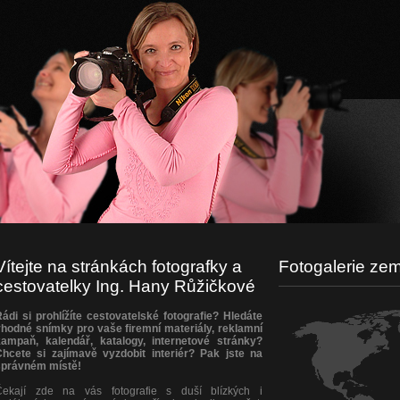
Vítejte na stránkách fotografky a
Fotogalerie zem
cestovatelky Ing. Hany Růžičkové
ádi si prohlížíte cestovatelské fotografie? Hledáte
hodné snímky pro vaše firemní materiály, reklamní
kampaň, kalendář, katalogy, internetové stránky?
Chcete si zajímavě vyzdobit interiér? Pak jste na
správném místě!
Čekají zde na vás fotografie s duší blízkých i