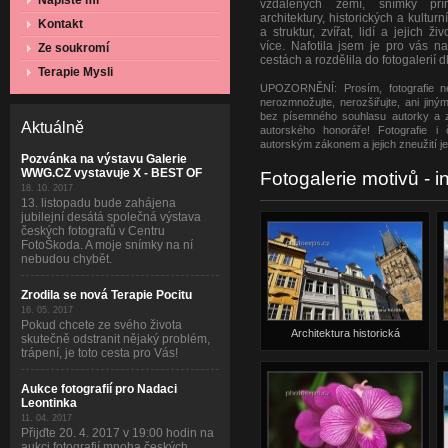
Napište mi
vzdálených zemí, snímky přír
architektury, historických a kultur
Kontakt
a struktur, zvířat, lidí a jejich 
více. Nafotila jsem je pro vás n
Ze soukromí
cestách a rozdělila do fotogalerií d
Terapie Mysli
UPOZORNĚNÍ: Prosím, fotografie nes
nerozmnožujte, nerozšiřujte, ani jin
bez písemného souhlasu autorky a 
Aktuálně
autorského honoráře! Fotografie i
autorským zákonem a jejich zneužití je 
Pozvánka na výstavu Galerie
WWG.CZ vystavuje X - BEST OF
Fotogalerie motivů - i
18. 10. 2017
13. listopadu bude zahájena
jubilejní desátá společná výstava
českých fotografů v Centru
FotoŠkoda. A moje snímky na ní
nebudou chybět.
Zrodila se nová Terapie Pocitu
16. 05. 2017
Pokud chcete ze svého života
Architektura historická
skutečně odstranit nějaký problém,
trápení, je toto cesta pro Vás!
Aukce fotografií pro Nadaci
Leontinka
11. 04. 2017
Přijďte 20. 4. 2017 v 19:00 hodin na
aukci fotografií mnoha českých