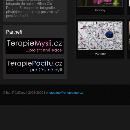
fotografů do hotelu Hilton Old
Prague. Zakoupením fotografie
Květiny
přispějete na projekty pro zrakově
postižené děti.
Partneři
Vánoce
© Ing. Růžičková 2005-2009 |
photoexpo@photoexpo.cz