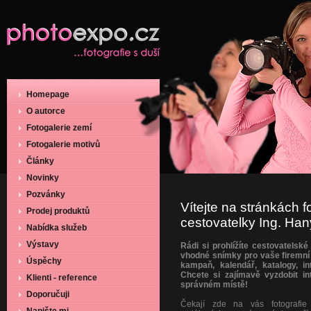
Homepage
O autorce
Fotogalerie zemí
Fotogalerie motivů
Články
Novinky
Pozvánky
Vítejte na stránkách f
Prodej produktů
cestovatelky Ing. Ha
Nabídka služeb
Výstavy
Rádi si prohlížíte cestovatelské
vhodné snímky pro vaše firemní 
Úspěchy
kampaň, kalendář, katalogy, in
Chcete si zajímavě vyzdobit in
Klienti - reference
správném místě!
Doporučuji
Čekají zde na vás fotografie